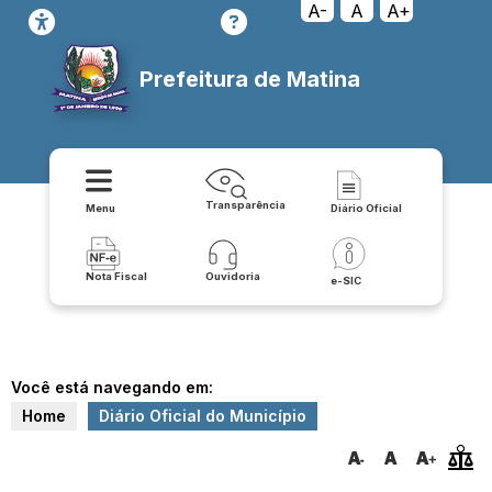
A-
A
A+
Prefeitura de Matina
Transparência
Menu
Diário Oficial
Nota Fiscal
Ouvidoria
e-SIC
Você está navegando em:
Home
Diário Oficial do Município