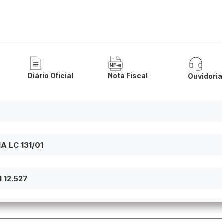
 de Matina
Diário Oficial
Nota Fiscal
Ouvidori
 LC 131/01
 12.527