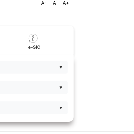
A-
A
A+
a
e-SIC
▼
▼
▼