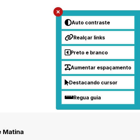
Auto contraste
Realçar links
Preto e branco
Aumentar espaçamento
Destacando cursor
Regua guia
e Matina