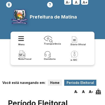
A-
A
A+
Prefeitura de Matina
Transparência
Menu
Diário Oficial
Nota Fiscal
Ouvidoria
e-SIC
Você está navegando em:
Home
Periodo Eleitoral
Período Eleitoral