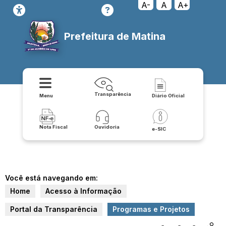
A-
A
A+
Prefeitura de Matina
Transparência
Menu
Diário Oficial
Nota Fiscal
Ouvidoria
e-SIC
Você está navegando em:
Home
Acesso à Informação
Portal da Transparência
Programas e Projetos