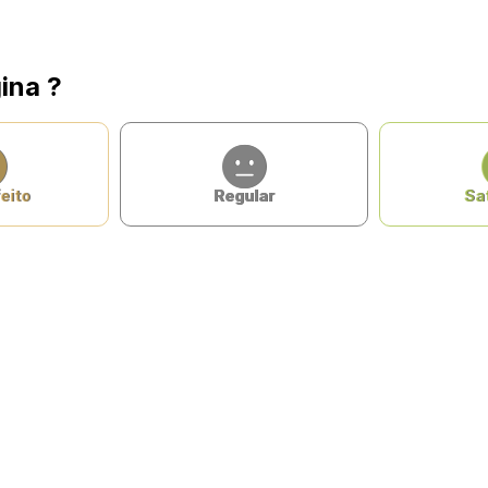
ina ?
eito
Regular
Sat