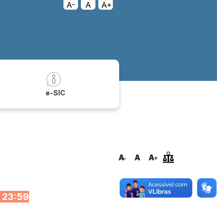
A-
A
A+
a
e-SIC
 23:59