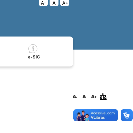
A-
A
A+
a
e-SIC