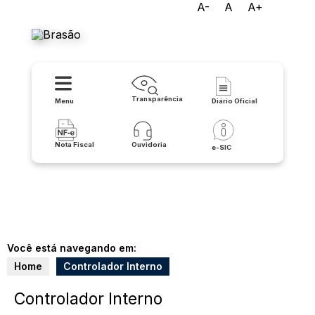
A-
A
A+
Prefeitura de Matina
Transparência
Menu
Diário Oficial
Nota Fiscal
Ouvidoria
e-SIC
Você está navegando em:
Home
Controlador Interno
Controlador Interno