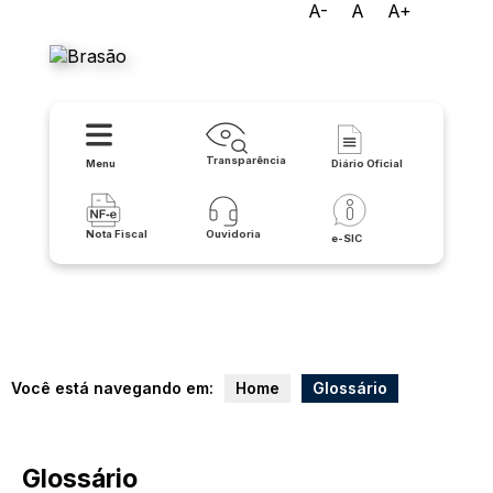
A-
A
A+
Prefeitura de Matina
Transparência
Menu
Diário Oficial
Nota Fiscal
Ouvidoria
e-SIC
Você está navegando em:
Home
Glossário
Glossário