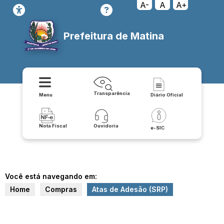
A-
A
A+
Prefeitura de Matina
Transparência
Menu
Diário Oficial
Nota Fiscal
Ouvidoria
e-SIC
Você está navegando em:
Home
Compras
Atas de Adesão (SRP)