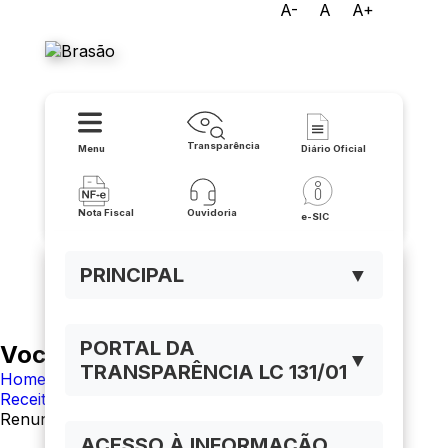
A-
A
A+
Prefeitura de Matina
Transparência
Menu
Diário Oficial
Nota Fiscal
Ouvidoria
e-SIC
PRINCIPAL
▼
PORTAL DA
Você está navegando em:
▼
TRANSPARÊNCIA LC 131/01
Home
Receitas
Renuncia de Receitas
ACESSO À INFORMAÇÃO