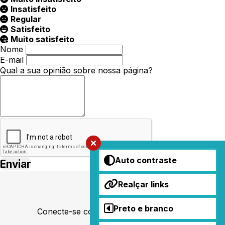
Insatisfeito
Regular
Satisfeito
Muito satisfeito
Nome
E-mail
Qual a sua opinião sobre nossa página?
Auto contraste
Realçar links
Preto e branco
Conecte-se conosco nas redes sociais