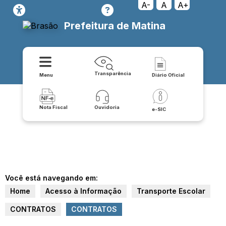
A-
A
A+
Prefeitura de Matina
Transparência
Menu
Diário Oficial
Nota Fiscal
Ouvidoria
e-SIC
Você está navegando em:
Home
Acesso à Informação
Transporte Escolar
CONTRATOS
CONTRATOS