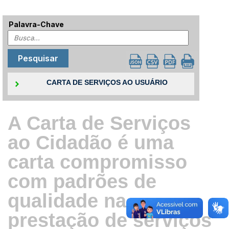
Palavra-Chave
CARTA DE SERVIÇOS AO USUÁRIO
A Carta de Serviços
ao Cidadão é uma
carta compromisso
com padrões de
qualidade na
prestação de serviços