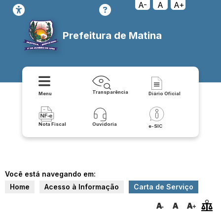
A-
A
A+
Prefeitura de Matina
Transparência
Menu
Diário Oficial
Nota Fiscal
Ouvidoria
e-SIC
Você está navegando em:
Home
Acesso à Informação
Carta de Serviço