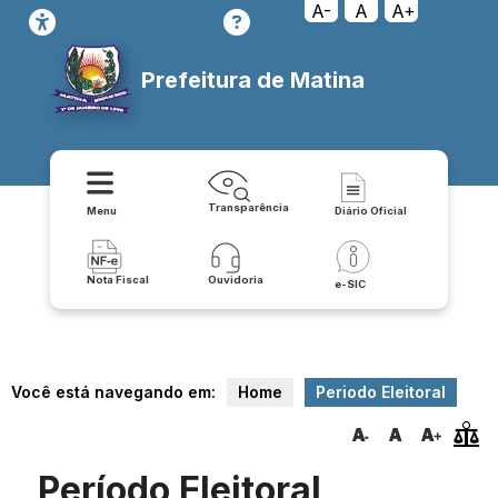
A-
A
A+
Prefeitura de Matina
Transparência
Menu
Diário Oficial
Nota Fiscal
Ouvidoria
e-SIC
Você está navegando em:
Home
Periodo Eleitoral
Período Eleitoral