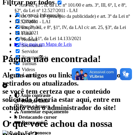
Filtrar por todos
✔ Art. 48, §1º, II, da LC nº 101/00 e arts. 3º, III, 6º, I, e 8º,
§2º, da Lei nº 12.527/2011 - LAI
Acesso à Informação
✔ Art. 37 da CF (princípio da publicidade) e art. 3º da Lei nº
Cidadão
12.527/2011 - LAI
✔ Arts. 7º, VI, e 8º, §1º, IV, da LAI c/c art. 25, §3º, da Lei
Empresas
14.133/2021
Fotos
✔ Art. 12, §1º, da Lei 14.133/2021
Notícias
▶ Veja mais em Mapa de Leis
Secretarias
Servidor
Página não encontrada!
Transparência
Turistas
Videos
Alguns artigos ou links podem ter sido
Áudios
retirados ou atualizados.
se você tem certeza que o conteúdo
Auto contraste
solicitado deveria estar aqui, entre em
Realçar links
contato com o administrador do site!
Preto e branco
Aumentar espaçamento
Destacando cursor
O que você achou da nossa
Regua guia
página ?
Fale conosco