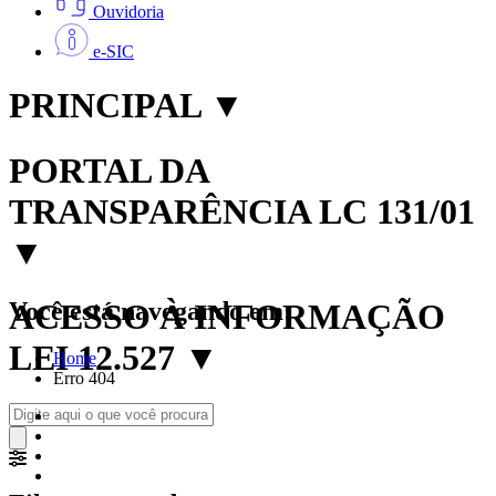
Ouvidoria
e-SIC
PRINCIPAL
▼
PORTAL DA
TRANSPARÊNCIA LC 131/01
▼
Você está navegando em:
ACESSO À INFORMAÇÃO
LEI 12.527
▼
Home
Erro 404