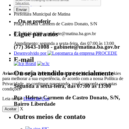
Prefeitura Municipal de Matina
...Ou se preferir
Praça Helena Carmem de Castro Donato, S/N
Ligue para nós
(77) 3643-1008 - gabinete@matina.ba.gov.br
Atendimento: segunda a sexta-feira, das 07:00 às 13:00
(77) 3643-1008 - gabinete@matina.ba.gov.br
Desenvolvido por
E-mail
Ou seja atendido presencialmente
Aviso:
O Portal da Prefeitura Municipal de Matina utiliza cookies
para melhorar a sua experiência, de acordo com a nossa Política de
Privacidade, ao continuar navegando, você concorda com estas
Segunda a sexta-feira, das 07:00 às 13:00
condições
Pça. Helena Carmem de Castro Donato, S/N,
Leia nosso
Termo de Uso
.
Bairro Liberdade
X
Aceitar
Outros meios de contato
e-SIC