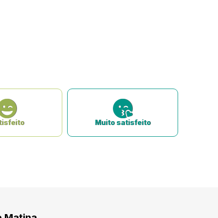
isfeito
Muito satisfeito
e Matina