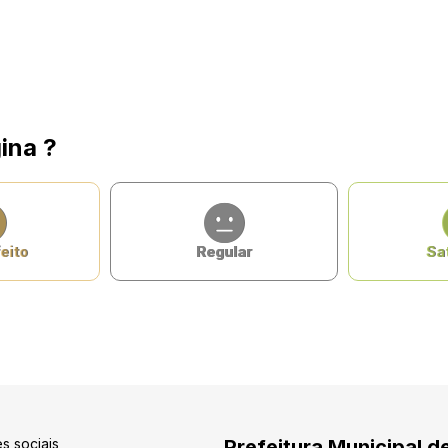
ina ?
eito
Regular
Sat
s sociais
Prefeitura Municipal d