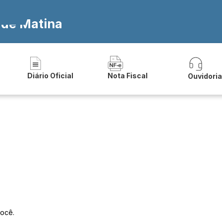
 de Matina
Diário Oficial
Nota Fiscal
Ouvidori
você.