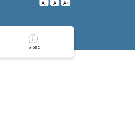
A-
A
A+
a
e-SIC