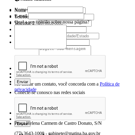
Nome
Nome*
E-mail
Telefone 1*
Qual a sua opinião sobre nossa página?
Telefone 2
E-mail*
Cidade/Estado
Assunto*
Mensagem*
*Campos obrigatórios
Ao iniciar um contato, você concorda com a
Política de
privacidade
Conecte-se conosco nas redes sociais
Prefeitura Municipal de Matina
Praça Helena Carmem de Castro Donato, S/N
(77) 3643-1008 - gabinete@matina.ba.gov.br