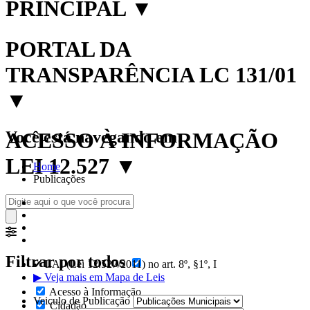
PRINCIPAL
▼
PORTAL DA
TRANSPARÊNCIA LC 131/01
▼
Você está navegando em:
ACESSO À INFORMAÇÃO
LEI 12.527
▼
Home
Publicações
Filtrar por todos
✔ LAI (Lei 12.527/2011) no art. 8º, §1º, I
▶ Veja mais em Mapa de Leis
Acesso à Informação
Veiculo de Publicação
Cidadão