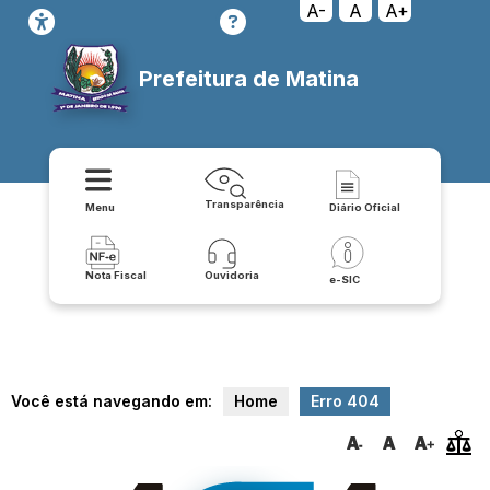
loadPage/covid/decretos
A-
A
A+
Prefeitura de Matina
Transparência
Menu
Diário Oficial
Nota Fiscal
Ouvidoria
e-SIC
Você está navegando em:
Home
Erro 404