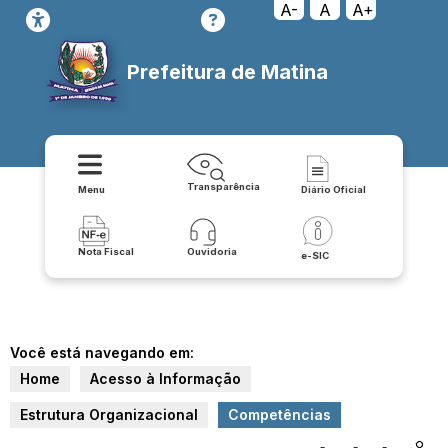
A-
A
A+
Prefeitura de Matina
Transparência
Menu
Diário Oficial
Nota Fiscal
Ouvidoria
e-SIC
Você está navegando em:
Home
Acesso à Informação
Estrutura Organizacional
Competências