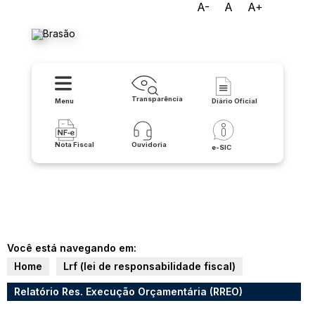
A-
A
A+
Prefeitura de Matina
Transparência
Menu
Diário Oficial
Nota Fiscal
Ouvidoria
e-SIC
Você está navegando em:
Home
Lrf (lei de responsabilidade fiscal)
Relatório Res. Execução Orçamentária (RREO)
(Documentos)