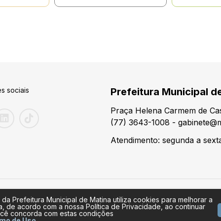
s sociais
Prefeitura Municipal d
Praça Helena Carmem de Cas
(77) 3643-1008 - gabinete@m
Atendimento: segunda a sexta
 da Prefeitura Municipal de Matina utiliza cookies para melhorar a
a, de acordo com a nossa Política de Privacidade, ao continuar
cê concorda com estas condições
mo de Uso
.