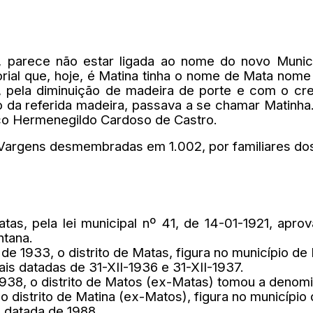
ã, parece não estar ligada ao nome do novo Munic
rial que, hoje, é Matina tinha o nome de Mata nome 
, pela diminuição de madeira de porte e com o c
 da referida madeira, passava a se chamar Matinha
ico Hermenegildo Cardoso de Castro.
s Vargens desmembradas em 1.002, por familiares d
as, pela lei municipal nº 41, de 14-01-1921, aprova
ntana.
 de 1933, o distrito de Matas, figura no município de
is datadas de 31-XII-1936 e 31-XII-1937.
1938, o distrito de Matos (ex-Matas) tomou a denom
, o distrito de Matina (ex-Matos), figura no municípi
 datada de 1988.