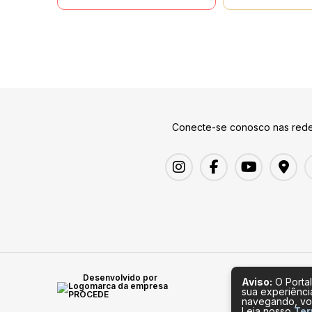
Conecte-se conosco nas rede
Desenvolvido por
Aviso:
O Portal
sua experiênci
navegando, vo
Leia nosso
Ter