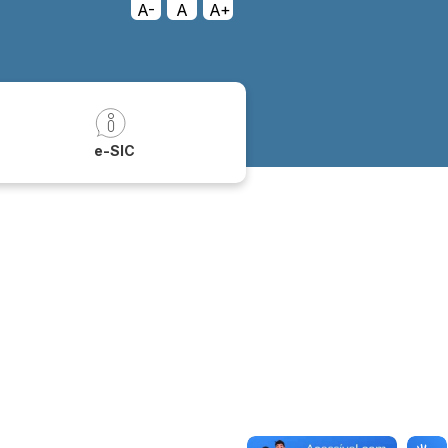
A-
A
A+
a
e-SIC