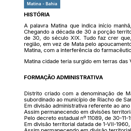
Matina - Bahia
HISTÓRIA
A palavra Matina que indica início manh
Chegando a década de 30 a porção territo
de 30, do século XIX. Tudo faz crer que
região, em vez de Mata pelo apoucamento
Matina, com a interferência do farmacêut
Matina cidade teria surgido em terras da
FORMAÇÃO ADMINISTRATIVA
Distrito criado com a denominação de Mat
subordinado ao município de Riacho de Sa
Em divisão administrativa referente ao ano
Assim permanecendo em divisões territoria
Pelo decreto estadual nº 11089, de 30-11-
Em divisão territorial datada de 1-VII-1960
Assim permanecendo em divisão territorial