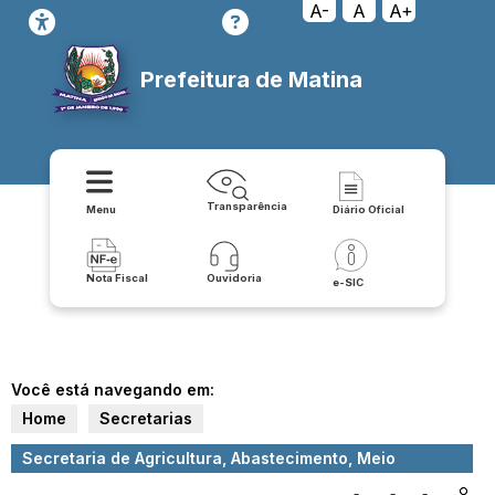
A-
A
A+
Prefeitura de Matina
Transparência
Menu
Diário Oficial
Nota Fiscal
Ouvidoria
e-SIC
Você está navegando em:
Home
Secretarias
Secretaria de Agricultura, Abastecimento, Meio
Ambiente e Desenvolvimento Econômico