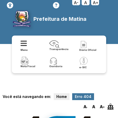
relatorio/exportar_v2/contratos-covid/json
A-
A
A+
Prefeitura de Matina
Transparência
Menu
Diário Oficial
Nota Fiscal
Ouvidoria
e-SIC
Você está navegando em:
Home
Erro 404